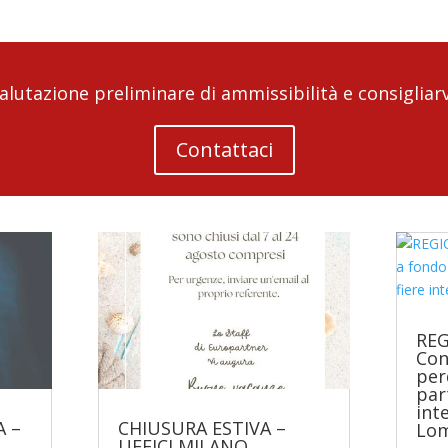
lutazione preliminare di ammissibilità e consigliarv
Contattaci
REG
Con
per
par
int
 –
CHIUSURA ESTIVA –
Lom
UFFICI MILANO