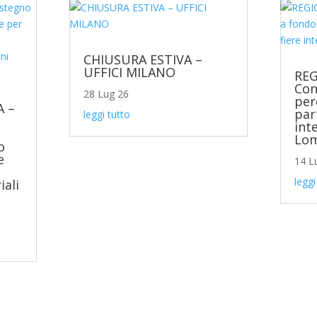
CHIUSURA ESTIVA –
UFFICI MILANO
REG
Con
28 Lug 26
per
 –
par
leggi tutto
int
Lom
o
e
14 L
leggi
iali