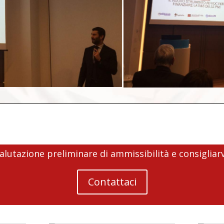
lutazione preliminare di ammissibilità e consigliarv
Contattaci