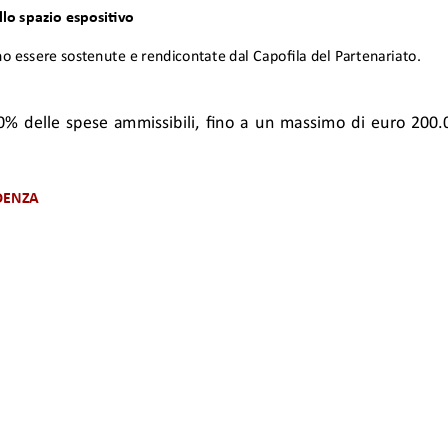
20124 Milano • Tel. +39 02-36694920 • Capitale sociale i.v. €100.000,00 • C.F. e
ello di Organizzazione e di Gestione ex D.LGS N. 231/2001