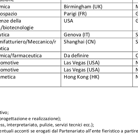
CHIUSURA ESTIVA – UFFICI MILANO
28 Lug 26
leggi tutto