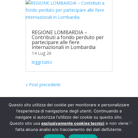
REGIONE LOMBARDIA –
Contributi a fondo perduto per
partecipare alle fiere
internazionali in Lombardia
14 Lug 26
leggi tutto
« Post precedenti
Questo sito utilizza dei cookie per monitorare e personalizzare
l'esperienza di navigazione degli utenti. Continuando a
©2024 Europartner Service Srl • Via Gustavo Fara, 35 - 20124
navigare si autorizza l'utilizzo dei cookie su questo sito.
Questo sito usa
esclusivamente cookies tecnici
e non viene
Milano • Tel. +39 02-36694920 • Capitale sociale i.v.
fatta alcuna analisi e/o tracciamento dei dati dell’utente.
€100.000,00 • C.F. e P. IVA IT10933530155 • REA MI-1422254
Privacy policy
•
Codice Etico e di Comportamento e Modello di